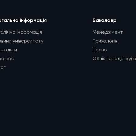
агальна інформація
Бакалавр
ублічна інформація
Менеджмент
овини університету
Психологія
онтакти
Право
ро нас
Облік і оподаткув
лог