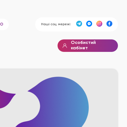
Наші соц. мережі:
ВО
Особистий
кабінет