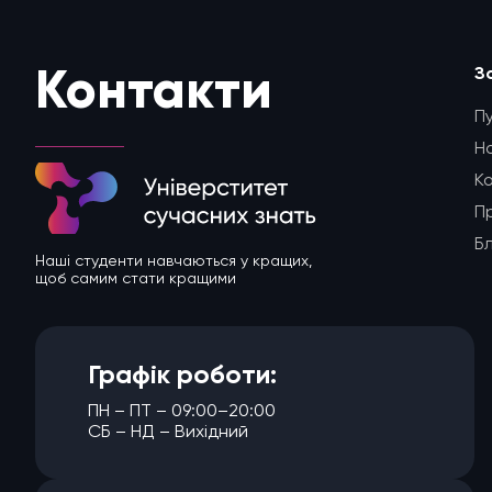
З
Контакти
П
Н
К
П
Б
Наші студенти навчаються у кращих,
щоб самим стати кращими
Графік роботи:
ПН – ПТ – 09:00–20:00
СБ – НД – Вихідний