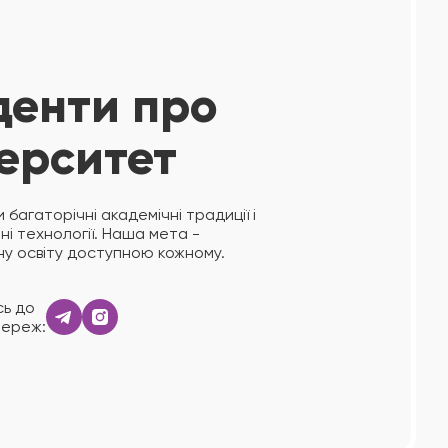
денти про
верситет
 багаторічні академічні традиції і
тні технології. Наша мета -
ну освіту доступною кожному.
ь до
мереж: