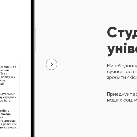
Сту
уні
Ми об'єднали
сучасні осві
зробити якіс
Приєднуйтес
наших соц. 