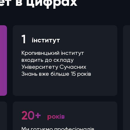
ет в цифрах
1
інститут
Кропивнцький інститут
входить до складу
Університету Сучасних
Знань вже більше 15 років
20+
років
Ми готуємо професіоналів,