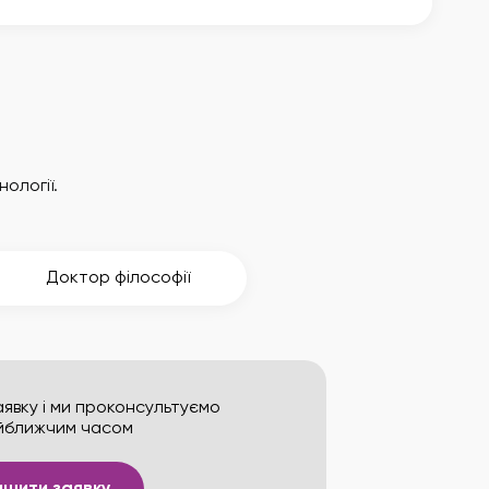
нології.
Доктор філософії
явку і ми проконсультуємо
йближчим часом
ишити заявку