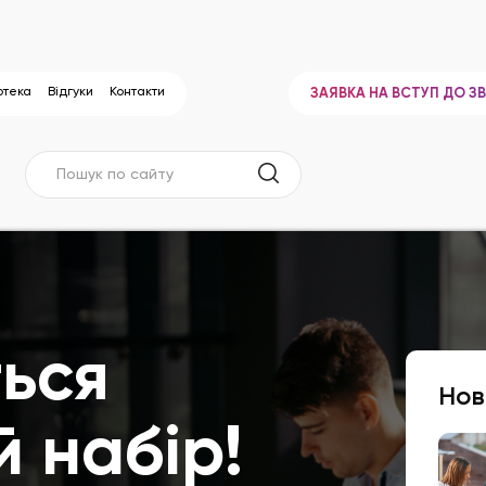
отека
Відгуки
Контакти
ЗАЯВКА НА ВСТУП ДО З
ься
Нов
 набір!