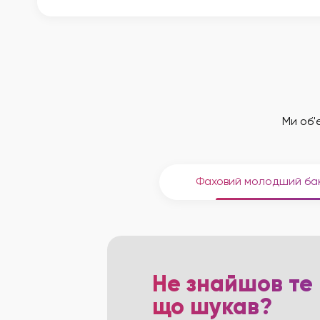
Ми об'є
Фаховий молодший ба
Не знайшов те
що шукав?