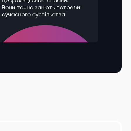
Це фахівці своєї справи.
Вони точно занють потреби
сучасного суспільства