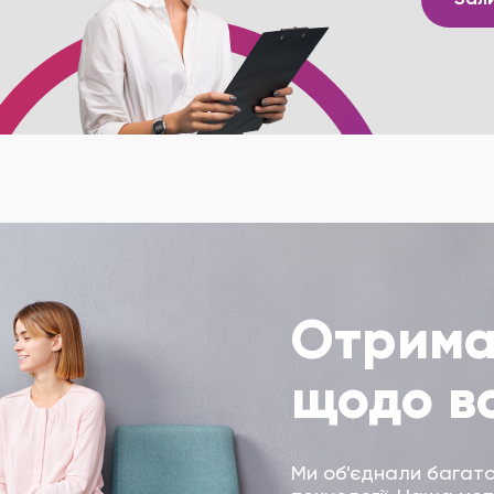
Отрима
щодо в
Ми об'єднали багатор