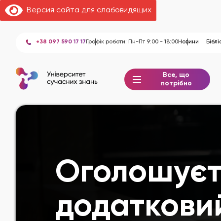
Версия сайта для слабовидящих
+38 097 590 17 17
Графік роботи: Пн-Пт 9:00 - 18:00
Новини
Біблі
Все, що
потрібно
Оголошуєт
додатковий