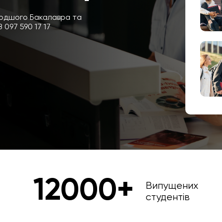
олодшого Бакалавра та
 097 590 17 17
12000+
Випущених
студентів