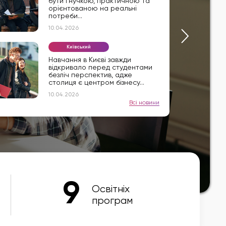
бути гнучкою, практичною та
орієнтованою на реальні
потреби...
10.04.2026
Київський
Навчання в Києві завжди
відкривало перед студентами
безліч перспектив, адже
столиця є центром бізнесу...
10.04.2026
Всі новини
9
Освітніх
програм