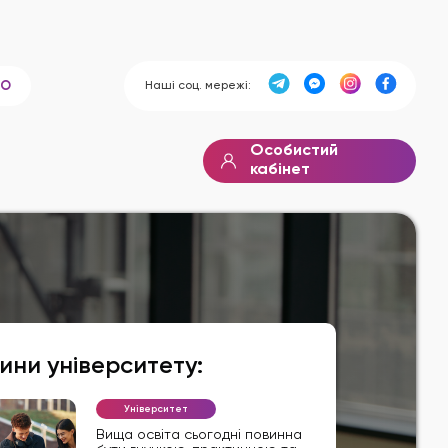
Наші соц. мережі:
ВО
Особистий
кабінет
ини університету:
Університет
Вища освіта сьогодні повинна