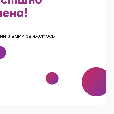
успішно
лена!
!
ми з вами зв'яжемось