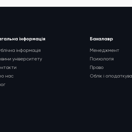
агальна інформація
Бакалавр
ублічна інформація
Менеджмент
овини університету
Психологія
онтакти
Право
ро нас
Облік і оподаткув
лог