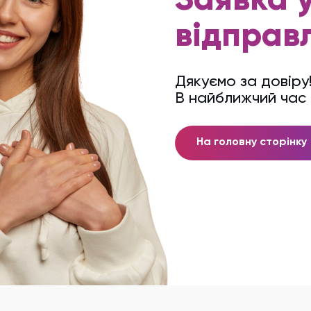
Заявка 
відправ
Дякуємо за довіру
В найближчий час 
На головну сторінку