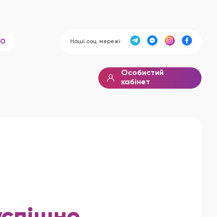
Наші соц. мережі:
ВО
Особистий
кабінет