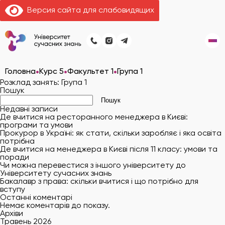
Версия сайта для слабовидящих
•
•
•
Головна
Курс 5
Факультет 1
Група 1
Розклад занять:
Група 1
Пошук
Пошук
Недавні записи
Де вчитися на ресторанного менеджера в Києві:
програми та умови
Прокурор в Україні: як стати, скільки заробляє і яка освіта
потрібна
Де вчитися на менеджера в Києві після 11 класу: умови та
поради
Чи можна перевестися з іншого університету до
Університету сучасних знань
Бакалавр з права: скільки вчитися і що потрібно для
вступу
Останні коментарі
Немає коментарів до показу.
Архіви
Травень 2026